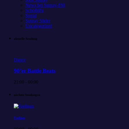
News bei Sunray-FM
SchoBiPa
Sozial
Sunray Slider
Uncategorized
aktuelle Sendung
Dance
90’er Battle Beats
21:00 - 00:00
nächste Sendungen
Feelings