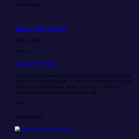
aktuelle Sendung
Sunray-FM Wecker
06:00 - 09:00
more_vert
Sunray-FM Wecker
Hier werdet Ihr bestens unterhalten und über die aktuellsten
Themen & Veranstaltungen in und um Blaubeuren und weit
darüber hinaus informiert. Radio und Gute Laune am
Morgen; Für einen Guten Start in den Tag.
close
nächste Sendungen