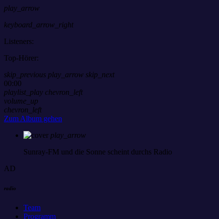
play_arrow
keyboard_arrow_right
Listeners:
Top-Hörer:
skip_previous
play_arrow
skip_next
00:00
playlist_play
chevron_left
volume_up
chevron_left
Zum Album gehen
play_arrow
Sunray-FM
und die Sonne scheint durchs Radio
AD
radio
Team
Programm