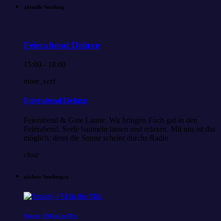
aktuelle Sendung
Feierabend Deluxe
15:00 - 18:00
more_vert
Feierabend Deluxe
Feierabend & Gute Laune. Wir bringen Euch gut in den
Feierabend. Seele baumeln lassen und relaxen. Mit uns ist das
möglich; denn die Sonne scheint durchs Radio
close
nächste Sendungen
Sunray-FM in the Mix