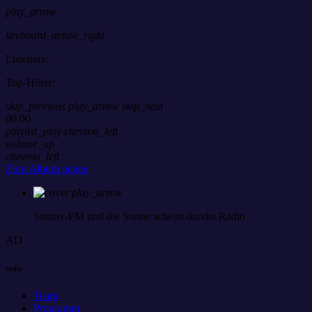
play_arrow
keyboard_arrow_right
Listeners:
Top-Hörer:
skip_previous
play_arrow
skip_next
00:00
playlist_play
chevron_left
volume_up
chevron_left
Zum Album gehen
play_arrow
Sunray-FM
und die Sonne scheint durchs Radio
AD
radio
Team
Programm