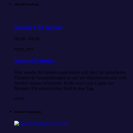
aktuelle Sendung
Sunray-FM Wecker
06:00 - 09:00
more_vert
Sunray-FM Wecker
Hier werdet Ihr bestens unterhalten und über die aktuellsten
Themen & Veranstaltungen in und um Blaubeuren und weit
darüber hinaus informiert. Radio und Gute Laune am
Morgen; Für einen Guten Start in den Tag.
close
nächste Sendungen