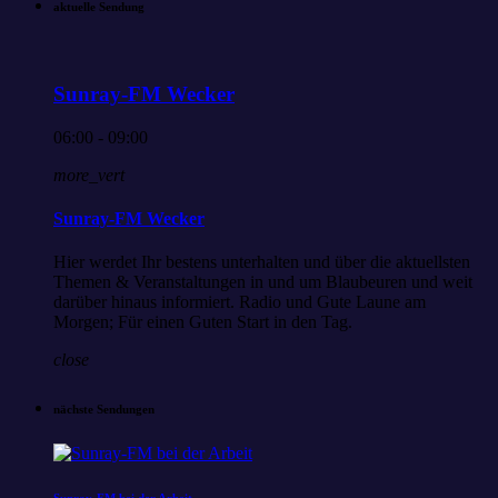
aktuelle Sendung
Sunray-FM Wecker
06:00 - 09:00
more_vert
Sunray-FM Wecker
Hier werdet Ihr bestens unterhalten und über die aktuellsten
Themen & Veranstaltungen in und um Blaubeuren und weit
darüber hinaus informiert. Radio und Gute Laune am
Morgen; Für einen Guten Start in den Tag.
close
nächste Sendungen