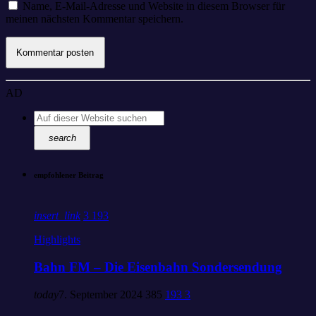
Name, E-Mail-Adresse und Website in diesem Browser für
meinen nächsten Kommentar speichern.
AD
search
empfohlener Beitrag
insert_link
3
193
Highlights
Bahn FM – Die Eisenbahn Sondersendung
today
7. September 2024
385
193
3