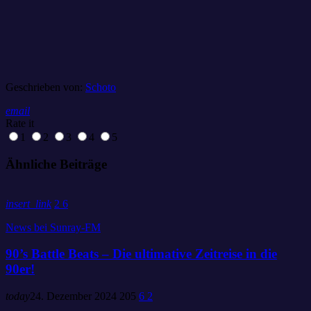
Geschrieben von:
Schoto
email
Rate it
1
2
3
4
5
Ähnliche Beiträge
insert_link
2
6
News bei Sunray-FM
90’s Battle Beats – Die ultimative Zeitreise in die
90er!
today
24. Dezember 2024
205
6
2