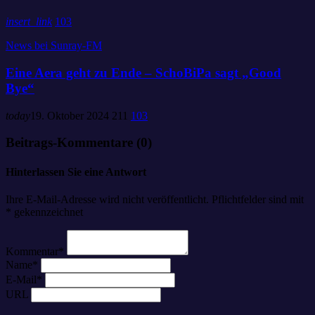
insert_link
103
News bei Sunray-FM
Eine Aera geht zu Ende – SchoBiPa sagt „Good
Bye“
today
19. Oktober 2024
211
103
Beitrags-Kommentare (0)
Hinterlassen Sie eine Antwort
Ihre E-Mail-Adresse wird nicht veröffentlicht. Pflichtfelder sind mit
* gekennzeichnet
Kommentar*
Name*
E-Mail*
URL