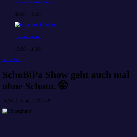
Sunray-FM bei der Arbeit
09:00 - 15:00
Feierabend Deluxe
15:00 - 18:00
SchoBiPa
SchoBiPa Show geht auch mal
ohne Schoto. 🤭
today
21. Januar 2021
48