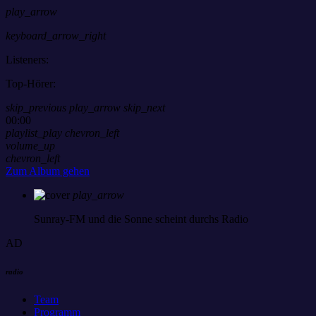
play_arrow
keyboard_arrow_right
Listeners:
Top-Hörer:
skip_previous
play_arrow
skip_next
00:00
playlist_play
chevron_left
volume_up
chevron_left
Zum Album gehen
play_arrow
Sunray-FM
und die Sonne scheint durchs Radio
AD
radio
Team
Programm