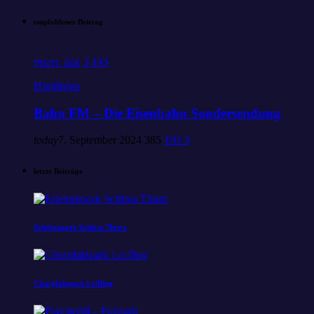
empfohlener Beitrag
insert_link
3
193
Highlights
Bahn FM – Die Eisenbahn Sondersendung
today
7. September 2024
385
193
3
letzte Beiträge
Erlebnispark Schloss Thurn
Churpfalzpark Loifling