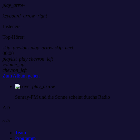
play_arrow
keyboard_arrow_right
Listeners:
Top-Hörer:
skip_previous
play_arrow
skip_next
00:00
playlist_play
chevron_left
volume_up
chevron_left
Zum Album gehen
play_arrow
Sunray-FM
und die Sonne scheint durchs Radio
AD
radio
Team
Programm