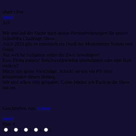
share
close
email
AD
Wir sind auf der Suche nach neuen Herausforderungen für unsere
SchoBiPa Challenge Show.
Auch 2023 gibt es monatlich ein Duell der Moderatoren Schoto und
Omar.
Nur welche Aufgaben sollen die Zwei bewältigen?
Eure Firma putzen? Beschwerdetelefon übernehmen oder eine Kuh
melken?
Macht uns gerne Vorschläge. Schickt sie uns via PN oder
kommentiert diesen Beitrag.
Wir sind schon sehr gespannt. Gerne binden wir Euch in die Show
mit ein.
Geschrieben von:
Schoto
email
Rate it
1
2
3
4
5