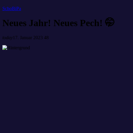
SchoBiPa
Neues Jahr! Neues Pech! 🤭
today
17. Januar 2023
48