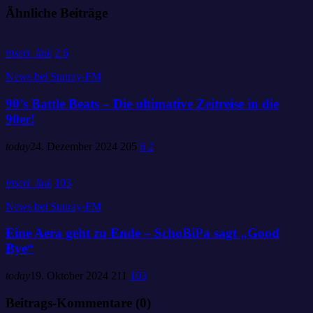
Ähnliche Beiträge
insert_link
2
6
News bei Sunray-FM
90’s Battle Beats – Die ultimative Zeitreise in die
90er!
today
24. Dezember 2024
205
6
2
insert_link
103
News bei Sunray-FM
Eine Aera geht zu Ende – SchoBiPa sagt „Good
Bye“
today
19. Oktober 2024
211
103
Beitrags-Kommentare (0)