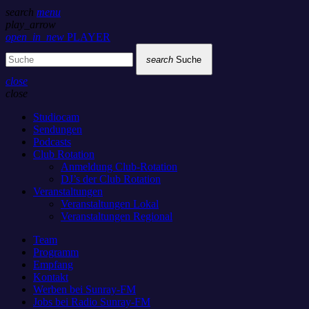
search
menu
play_arrow
open_in_new
PLAYER
search
Suche
close
close
Studiocam
Sendungen
Podcasts
Club Rotation
Anmeldung Club-Rotation
DJ’s der Club Rotation
Veranstaltungen
Veranstaltungen Lokal
Veranstaltungen Regional
Team
Programm
Empfang
Kontakt
Werben bei Sunray-FM
Jobs bei Radio Sunray-FM