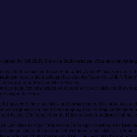
ve während der SchoBiPa Show im Studio erhalten. Aber nun von Anfang
chmackhaft zu machen. Unser Schoto, der „Naddel“ mag wie der Teufel 
zulegen, dass es nicht geklappt hat, dass das Team von „Kiki’s Tattoo
n bei uns hier im Post von letzter Woche).
as er dies nicht jetzt entscheiden würde und wir in der nächsten Show n
 Freitag in die Show.
e für unseren Schoto nun sicht- und hörbar dünner. Dies hörte man au
Studio entsorgt hatte, um keine Genehmigung bzw. Vertrag zur Behandlu
d Jacken. Die Freude über die Hilfsbereitschaft in diesem Fall hielt s
h „der Platz der Qual“ mit sterilen Unterlagen versehen. Alle Besuche
icher zu stellen. Schoto war sich jetzt immer noch sicher, er könnte ja
 sollte wurde genutzt und musste einwirken. Die Gesichtsfarbe von Schot