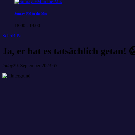
Sunray-FM in the Mix
18:00 - 19:00
SchoBiPa
Ja, er hat es tatsächlich getan! 
today
29. September 2023
65