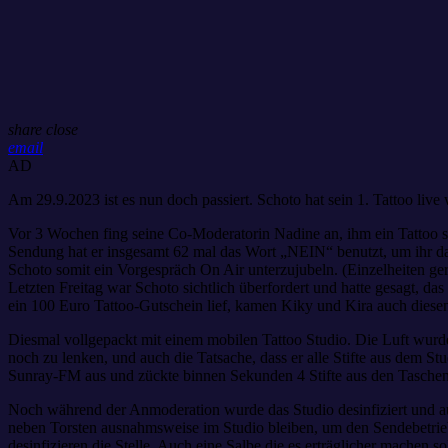
share
close
email
AD
Am 29.9.2023 ist es nun doch passiert. Schoto hat sein 1. Tattoo li
Vor 3 Wochen fing seine Co-Moderatorin Nadine an, ihm ein Tattoo s
Sendung hat er insgesamt 62 mal das Wort „NEIN“ benutzt, um ihr dar
Schoto somit ein Vorgespräch On Air unterzujubeln. (Einzelheiten ger
Letzten Freitag war Schoto sichtlich überfordert und hatte gesagt, d
ein 100 Euro Tattoo-Gutschein lief, kamen Kiky und Kira auch diesen
Diesmal vollgepackt mit einem mobilen Tattoo Studio. Die Luft wurd
noch zu lenken, und auch die Tatsache, dass er alle Stifte aus dem 
Sunray-FM aus und zückte binnen Sekunden 4 Stifte aus den Taschen un
Noch während der Anmoderation wurde das Studio desinfiziert und auc
neben Torsten ausnahmsweise im Studio bleiben, um den Sendebetrieb s
desinfizieren die Stelle. Auch eine Salbe die es erträglicher machen