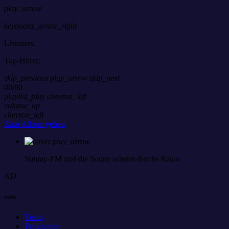
play_arrow
keyboard_arrow_right
Listeners:
Top-Hörer:
skip_previous
play_arrow
skip_next
00:00
playlist_play
chevron_left
volume_up
chevron_left
Zum Album gehen
play_arrow
Sunray-FM
und die Sonne scheint durchs Radio
AD
radio
Team
Programm