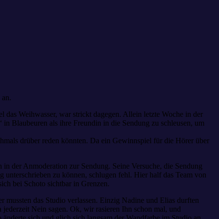
 an.
das Weihwasser, war strickt dagegen. Allein letzte Woche in der
“ in Blaubeuren als ihre Freundin in die Sendung zu schleusen, um
ochmals drüber reden könnten. Da ein Gewinnspiel für die Hörer über
ch in der Anmoderation zur Sendung. Seine Versuche, die Sendung
ng unterschrieben zu können, schlugen fehl. Hier half das Team von
ich bei Schoto sichtbar in Grenzen.
r mussten das Studio verlassen. Einzig Nadine und Elias durften
 jederzeit Nein sagen. Ok, wir rasieren Ihn schon mal, und
o änderte sich und glich sich langsam der Wandfarbe im Studio an.