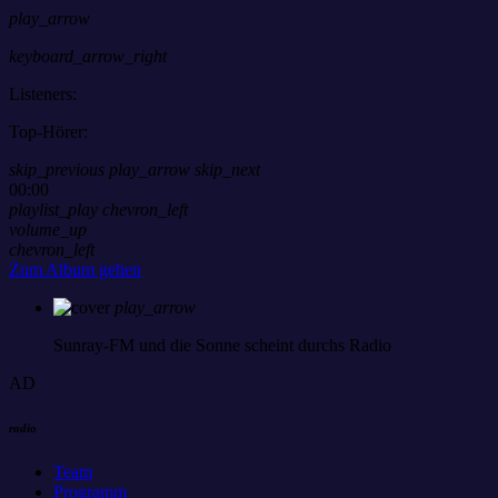
play_arrow
keyboard_arrow_right
Listeners:
Top-Hörer:
skip_previous
play_arrow
skip_next
00:00
playlist_play
chevron_left
volume_up
chevron_left
Zum Album gehen
play_arrow
Sunray-FM
und die Sonne scheint durchs Radio
AD
radio
Team
Programm