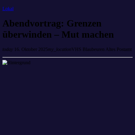
Lokal
Abendvortrag: Grenzen
überwinden – Mut machen
today
16. Oktober 2025
my_location
VHS Blaubeuren Altes Postamt