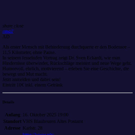
share
close
email
AD
Als erster Mensch mit Behinderung durchquerte er den Bodensee –
11,5 Kilometer, ohne Pause.
In seinem fesselnden Vortrag zeigt Dr. Sven Eckardt, wie man
Hindernisse überwindet, Rückschläge meistert und neue Wege geht.
Humorvoll, ehrlich, motivierend – erleben Sie eine Geschichte, die
bewegt und Mut macht.
Jetzt anmelden und dabei sein!
Eintritt 10€ inkl. einem Getränk
Details
Anfang
16. Oktober 2025 19:00
Standort
VHS Blaubeuren Altes Postamt
Adresse
Karlstr. 28
https://www.vhs-