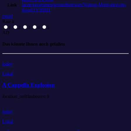
Link
lai.de/programm/gesundheit/kurs/Vortrag-Motivation-im-
Sport/1V30001
email
Rate it
1
2
3
4
5
AD
Das könnte Ihnen auch gefallen
today
Lokal
A Cappella Explosion
location_on
Blaubeuren
9
today
Lokal