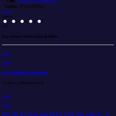
Link
https://www.zumnix.de
Telefon
07344-952854
email
Rate it
1
2
3
4
5
AD
Das könnte Ihnen auch gefallen
today
Lokal
A Cappella Explosion
location_on
Blaubeuren
9
today
Lokal
BÜCHERTAUSCHMARKT FÜR DIE ORGEL 11.