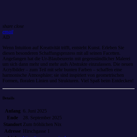
share
close
email
AD
Wenn Intuition auf Kreativität trifft, entsteht Kunst.
Erleben Sie
diesen besonderen Schaffungsprozess mit all seinen Facetten.
Angefangen hat die Ur-Blaubeurerin mit gegenständlicher Malerei
um sich dann mehr und mehr aufs Abstrakte einzulassen. Die neuen
Acrylbilder – zum Teil mit sehr bunten Farben – schaffen eine
harmonische Atmosphäre; sie sind inspiriert von geometrischen
Formen, floralen Linien und Strukturen. Viel Spaß beim Entdecken!
Details
Anfang
6. Juni 2025
Ende
28. September 2025
Standort
Zum fröhlichen Nix
Adresse
Hirschgasse 1