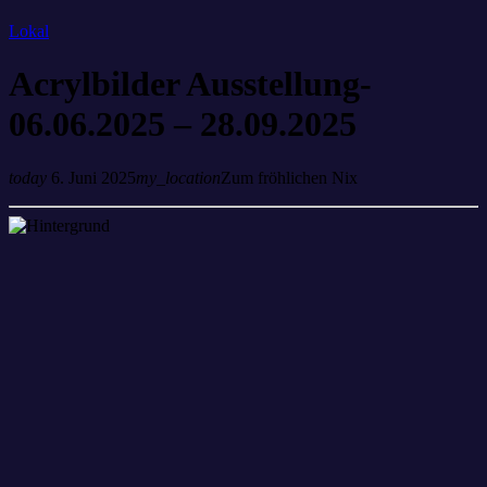
Lokal
Acrylbilder Ausstellung-
06.06.2025 – 28.09.2025
today
6. Juni 2025
my_location
Zum fröhlichen Nix