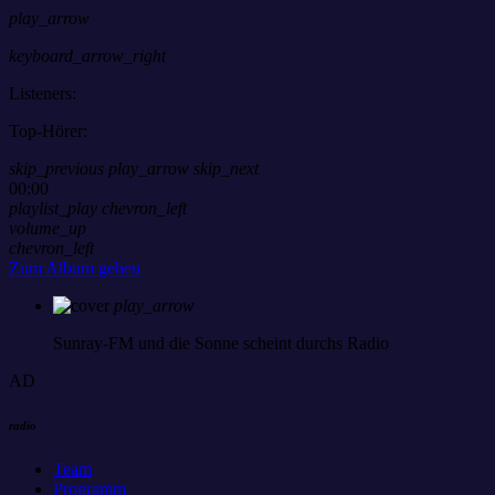
play_arrow
keyboard_arrow_right
Listeners:
Top-Hörer:
skip_previous
play_arrow
skip_next
00:00
playlist_play
chevron_left
volume_up
chevron_left
Zum Album gehen
play_arrow
Sunray-FM
und die Sonne scheint durchs Radio
AD
radio
Team
Programm