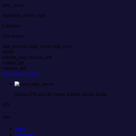
play_arrow
keyboard_arrow_right
Listeners:
Top-Hörer:
skip_previous
play_arrow
skip_next
00:00
playlist_play
chevron_left
volume_up
chevron_left
Zum Album gehen
play_arrow
Sunray-FM
und die Sonne scheint durchs Radio
AD
radio
Team
Programm