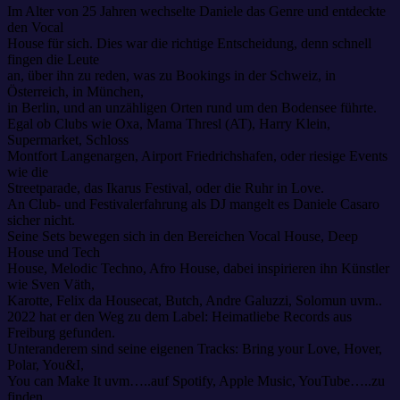
Im Alter von 25 Jahren wechselte Daniele das Genre und entdeckte
den Vocal
House für sich. Dies war die richtige Entscheidung, denn schnell
fingen die Leute
an, über ihn zu reden, was zu Bookings in der Schweiz, in
Österreich, in München,
in Berlin, und an unzähligen Orten rund um den Bodensee führte.
Egal ob Clubs wie Oxa, Mama Thresl (AT), Harry Klein,
Supermarket, Schloss
Montfort Langenargen, Airport Friedrichshafen, oder riesige Events
wie die
Streetparade, das Ikarus Festival, oder die Ruhr in Love.
An Club- und Festivalerfahrung als DJ mangelt es Daniele Casaro
sicher nicht.
Seine Sets bewegen sich in den Bereichen Vocal House, Deep
House und Tech
House, Melodic Techno, Afro House, dabei inspirieren ihn Künstler
wie Sven Väth,
Karotte, Felix da Housecat, Butch, Andre Galuzzi, Solomun uvm..
2022 hat er den Weg zu dem Label: Heimatliebe Records aus
Freiburg gefunden.
Unteranderem sind seine eigenen Tracks: Bring your Love, Hover,
Polar, You&I,
You can Make It uvm…..auf Spotify, Apple Music, YouTube…..zu
finden