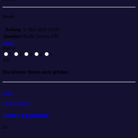
Details
Anfang
9. Mai 2026 20:00
Standort
Radio Sunray-FM
email
Rate it
1
2
3
4
5
AD
Das könnte Ihnen auch gefallen
today
Club-Rotation
Danny Eggenstein
24