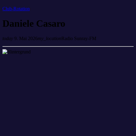
Club-Rotation
Daniele Casaro
today
9. Mai 2026
my_location
Radio Sunray-FM