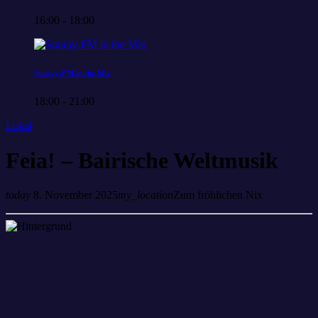
16:00 - 18:00
Sunray-FM in the Mix
18:00 - 21:00
Lokal
Feia! – Bairische Weltmusik
today
8. November 2025
my_location
Zum fröhlichen Nix