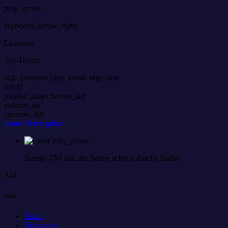
play_arrow
keyboard_arrow_right
Listeners:
Top-Hörer:
skip_previous
play_arrow
skip_next
00:00
playlist_play
chevron_left
volume_up
chevron_left
Zum Album gehen
play_arrow
Sunray-FM
und die Sonne scheint durchs Radio
AD
radio
Team
Programm