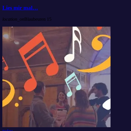
Lies mir mal…
location_on
Blaubeuren
15
today