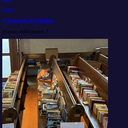
Lokal
A Cappella Explosion
location_on
Blaubeuren
7