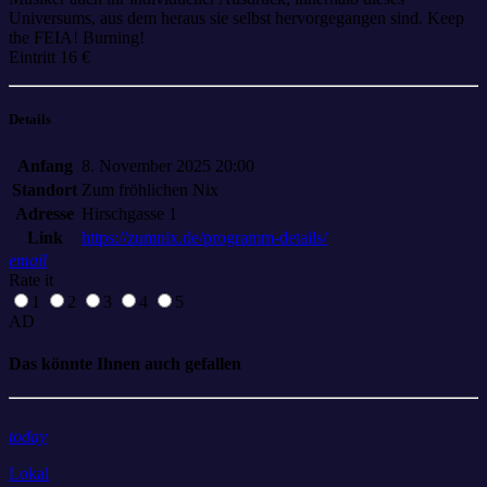
Universums, aus dem heraus sie selbst hervorgegangen sind. Keep
the FEIA! Burning!
Eintritt 16 €
Details
Anfang
8. November 2025 20:00
Standort
Zum fröhlichen Nix
Adresse
Hirschgasse 1
Link
https://zumnix.de/programm-details/
email
Rate it
1
2
3
4
5
AD
Das könnte Ihnen auch gefallen
today
Lokal