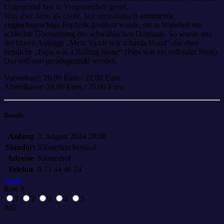
Untergrund fast in Vergessenheit geriet.
Was aber dann als coole, fast surrealistisch anmutende
englischsprachige Poplyrik gerühmt wurde, sei in Wahrheit nur
schlechte Übersetzung des schwäbischen Originals. So wurde aus
der klaren Aussage „Mein Vaddr war n harda Hond“ das eher
betuliche „Papa was a Rolling Stone“ (Papi war ein rollender Stein).
Das soll nun geradegerückt werden.
Vorverkauf: 26,00 Euro / 22,00 Euro
Abendkasse: 29,00 Euro / 25,00 Euro
Details
Anfang
3. August 2024 20:00
Standort
Klosterkirchensaal
Adresse
Klosterhof
Telefon
0 73 44 46 24
email
Rate it
1
2
3
4
5
AD