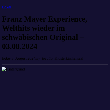
Lokal
Franz Mayer Experience,
Welthits wieder im
schwäbischen Original –
03.08.2024
today
3. August 2024
my_location
Klosterkirchensaal