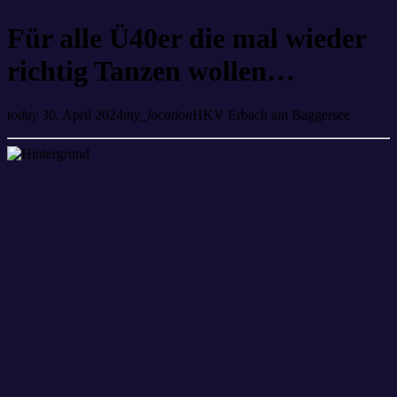
Für alle Ü40er die mal wieder
richtig Tanzen wollen…
today
30. April 2024
my_location
HKV Erbach am Baggersee