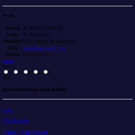
Details
Anfang
30. April 2024 20:00
Ende
30. April 2024
Standort
HKV Erbach am Baggersee
Link
www.hkv-erbach.com
Telefon
01702824570
email
Rate it
1
2
3
4
5
AD
Das könnte Ihnen auch gefallen
today
Club-Rotation
Danny Eggenstein