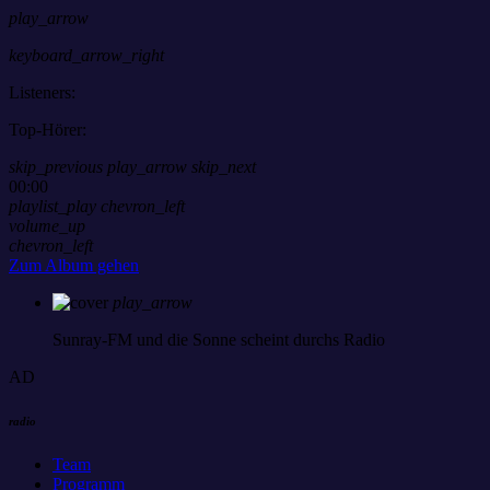
play_arrow
keyboard_arrow_right
Listeners:
Top-Hörer:
skip_previous
play_arrow
skip_next
00:00
playlist_play
chevron_left
volume_up
chevron_left
Zum Album gehen
play_arrow
Sunray-FM
und die Sonne scheint durchs Radio
AD
radio
Team
Programm