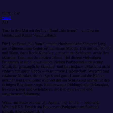
share
close
email
AD
Tanz in den Mai mit der Live Band „blu frame“ – zu Gast im
Heimat und Kultur Verein Erbach
Die Live Band „blu frame“ um die charismatische Sängerin Lucy
aus Dellmensingen begeistert mit einem Mix der Hits aus den 70, 80
und 90ern, dazu Rock-Klassiker gemischt mit Schlagern sowie den
aktuellen Titeln aus den letzten Jahren. Bei diesem vielseitigen
Programm ist für alle was dabei. Neben Partysound auch genug
Musik für galataugliche Standard- und Lateintänze. „Musik ist nicht
einfach nur unser Hobby – es ist unsere Leidenschaft. Wir sind fünf
erfahrene Musiker, die mit Spaß und guter Laune auf die Bühne
gehen!“ sagt Bandleader Michael der am Schlagzeug immer für den
richtigen Rhythmus sorgt. Euch erwartet frühlingshafte Dekoration,
leckeres Essen und Getränke an der Bar, gute Laune und
ausgelassene Stimmung.
Wann: am Mittwoch den 30. April 24, ab 20 Uhr – open end!
Wo: im HKV Erbach am Baggersee (Parkplätze am Stadion)
Eintritt: Abendkasse 12,- €