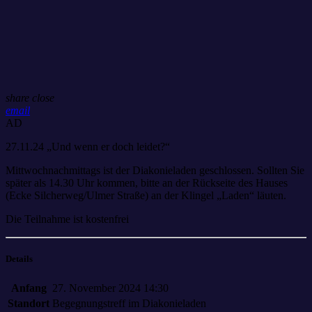
share
close
email
AD
27.11.24 „Und wenn er doch leidet?“
Mittwochnachmittags ist der Diakonieladen geschlossen. Sollten Sie
später als 14.30 Uhr kommen, bitte an der Rückseite des Hauses
(Ecke Silcherweg/Ulmer Straße) an der Klingel „Laden“ läuten.
Die Teilnahme ist kostenfrei
Details
Anfang
27. November 2024 14:30
Standort
Begegnungstreff im Diakonieladen