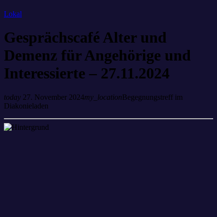
Lokal
Gesprächscafé Alter und
Demenz für Angehörige und
Interessierte – 27.11.2024
today
27. November 2024
my_location
Begegnungstreff im
Diakonieladen