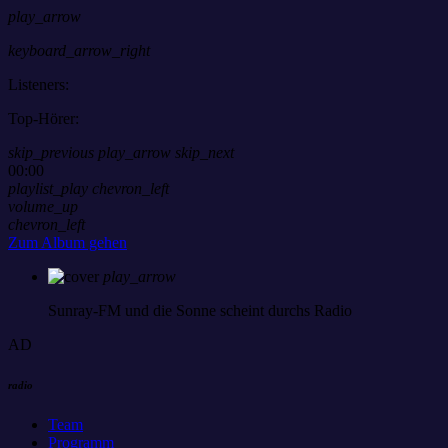
play_arrow
keyboard_arrow_right
Listeners:
Top-Hörer:
skip_previous
play_arrow
skip_next
00:00
playlist_play
chevron_left
volume_up
chevron_left
Zum Album gehen
play_arrow
Sunray-FM
und die Sonne scheint durchs Radio
AD
radio
Team
Programm