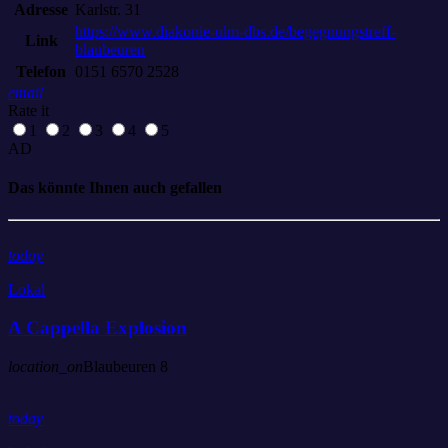
Adresse
Karlstr. 31
https://www.diakonie-ulm-dbs.de/begegnungstreff-
Link
blaubeuren
Telefon
0151 6570 2528
email
Rate it
1
2
3
4
5
AD
Das könnte Ihnen auch gefallen
today
Lokal
A Cappella Explosion
location_on
Blaubeuren
8
today