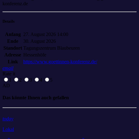
konferenz.de
Details
Anfang
27. August 2026 14:00
Ende
30. August 2026
Standort
Tagungszentrum Blaubeuren
Adresse
Hessenhöfe
Link
https://www.goettinnen-konferenz.de/
email
Rate it
1
2
3
4
5
AD
Das könnte Ihnen auch gefallen
today
Lokal