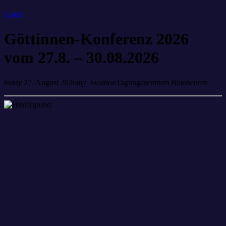
Lokal
Göttinnen-Konferenz 2026
vom 27.8. – 30.08.2026
today
27. August 2026
my_location
Tagungszentrum Blaubeuren