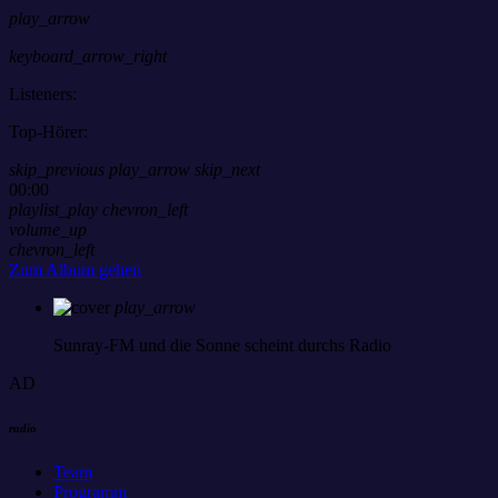
play_arrow
keyboard_arrow_right
Listeners:
Top-Hörer:
skip_previous
play_arrow
skip_next
00:00
playlist_play
chevron_left
volume_up
chevron_left
Zum Album gehen
play_arrow
Sunray-FM
und die Sonne scheint durchs Radio
AD
radio
Team
Programm