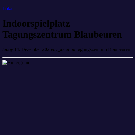
Lokal
Indoorspielplatz
Tagungszentrum Blaubeuren
today
14. Dezember 2025
my_location
Tagungszentrum Blaubeuren