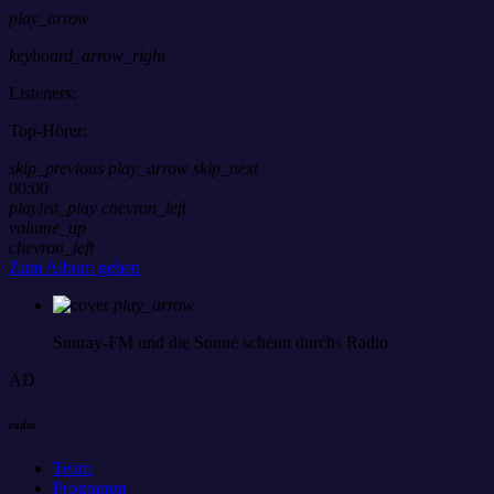
play_arrow
keyboard_arrow_right
Listeners:
Top-Hörer:
skip_previous
play_arrow
skip_next
00:00
playlist_play
chevron_left
volume_up
chevron_left
Zum Album gehen
play_arrow
Sunray-FM
und die Sonne scheint durchs Radio
AD
radio
Team
Programm