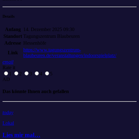
Details
Anfang
14. Dezember 2025 09:30
Standort
Tagungszentrum Blaubeuren
Adresse
Hessenhöfe
https://www.tagungszentrum-
Link
blaubeuren.de/veranstaltungen/indoorspielplatz/
email
Rate it
1
2
3
4
5
AD
Das könnte Ihnen auch gefallen
today
Lokal
Lies mir mal…