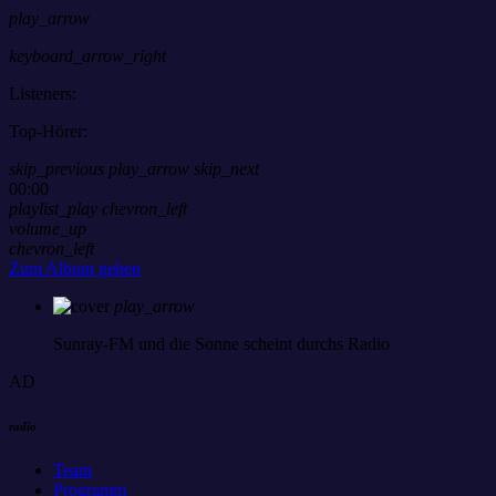
play_arrow
keyboard_arrow_right
Listeners:
Top-Hörer:
skip_previous
play_arrow
skip_next
00:00
playlist_play
chevron_left
volume_up
chevron_left
Zum Album gehen
play_arrow
Sunray-FM
und die Sonne scheint durchs Radio
AD
radio
Team
Programm