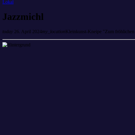
Lokal
Jazzmichl
today
26. April 2024
my_location
Kleinkunst-Kneipe "Zum fröhlichen