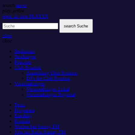
search
menu
play_arrow
open_in_new
PLAYER
search
Suche
close
close
Studiocam
Sendungen
Podcasts
Club Rotation
Anmeldung Club-Rotation
DJ’s der Club Rotation
Veranstaltungen
Veranstaltungen Lokal
Veranstaltungen Regional
Team
Programm
Empfang
Kontakt
Werben bei Sunray-FM
Jobs bei Radio Sunray-FM