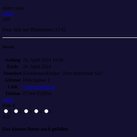
share
close
email
AD
Easy Jazz aus Blaubeuren (12 €)
Details
Anfang
26. April 2024 19:30
Ende
26. April 2024
Standort
Kleinkunst-Kneipe "Zum fröhlichen Nix"
Adresse
Hirschgasse 1
Link
www.zumnix.de
Telefon
07344 952854
email
Rate it
1
2
3
4
5
AD
Das könnte Ihnen auch gefallen