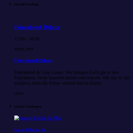
aktuelle Sendung
Feierabend Deluxe
15:00 - 18:00
more_vert
Feierabend Deluxe
Feierabend & Gute Laune. Wir bringen Euch gut in den
Feierabend. Seele baumeln lassen und relaxen. Mit uns ist das
möglich; denn die Sonne scheint durchs Radio
close
nächste Sendungen
Sunray-FM in the Mix