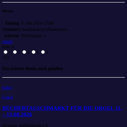
Details
Anfang
9. Juli 2026 17:00
Standort
Stadtbücherei Blaubeuren
Adresse
Webergasse 5
email
Rate it
1
2
3
4
5
AD
Das könnte Ihnen auch gefallen
today
Lokal
BÜCHERTAUSCHMARKT FÜR DIE ORGEL 11.
– 13.08.2026
location_on
Blaubeuren
8