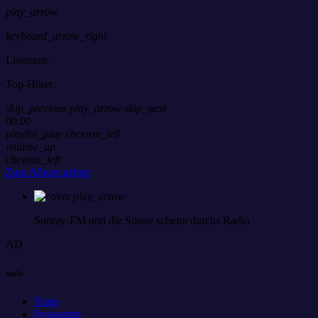
play_arrow
keyboard_arrow_right
Listeners:
Top-Hörer:
skip_previous
play_arrow
skip_next
00:00
playlist_play
chevron_left
volume_up
chevron_left
Zum Album gehen
play_arrow
Sunray-FM
und die Sonne scheint durchs Radio
AD
radio
Team
Programm