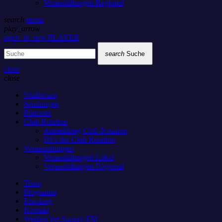
Veranstaltungen Regional
search
menu
play_arrow
open_in_new
PLAYER
search
Suche
close
close
Studiocam
Sendungen
Podcasts
Club Rotation
Anmeldung Club-Rotation
DJ’s der Club Rotation
Veranstaltungen
Veranstaltungen Lokal
Veranstaltungen Regional
Team
Programm
Empfang
Kontakt
Werben bei Sunray-FM