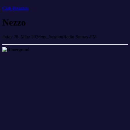
Club-Rotation
Nezzo
today
28. März 2026
my_location
Radio Sunray-FM