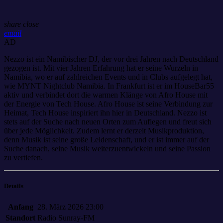
share
close
email
AD
Nezzo ist ein Namibischer DJ, der vor drei Jahren nach Deutschland
gezogen ist. Mit vier Jahren Erfahrung hat er seine Wurzeln in
Namibia, wo er auf zahlreichen Events und in Clubs aufgelegt hat,
wie MYNT Nightclub Namibia. In Frankfurt ist er im HouseBar55
aktiv und verbindet dort die warmen Klänge von Afro House mit
der Energie von Tech House. Afro House ist seine Verbindung zur
Heimat, Tech House inspiriert ihn hier in Deutschland. Nezzo ist
stets auf der Suche nach neuen Orten zum Auflegen und freut sich
über jede Möglichkeit. Zudem lernt er derzeit Musikproduktion,
denn Musik ist seine große Leidenschaft, und er ist immer auf der
Suche danach, seine Musik weiterzuentwickeln und seine Passion
zu vertiefen.
Details
Anfang
28. März 2026 23:00
Standort
Radio Sunray-FM