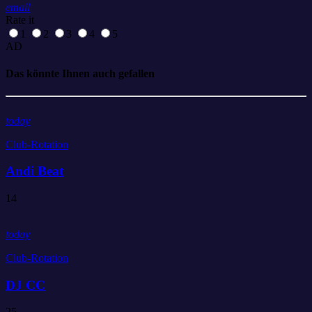
email
Rate it
1
2
3
4
5
AD
Das könnte Ihnen auch gefallen
today
Club-Rotation
Andi Beat
14
today
Club-Rotation
DJ CC
25