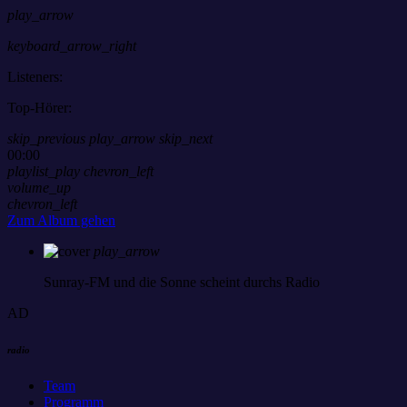
play_arrow
keyboard_arrow_right
Listeners:
Top-Hörer:
skip_previous
play_arrow
skip_next
00:00
playlist_play
chevron_left
volume_up
chevron_left
Zum Album gehen
play_arrow
Sunray-FM
und die Sonne scheint durchs Radio
AD
radio
Team
Programm