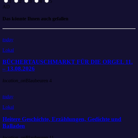
1
2
3
4
5
AD
Das könnte Ihnen auch gefallen
today
Lokal
BÜCHERTAUSCHMARKT FÜR DIE ORGEL 11.
– 13.08.2026
location_on
Blaubeuren
4
today
Lokal
Heitere Geschichte, Erzählungen, Gedichte und
Balladen
location_on
Blaubeuren
11