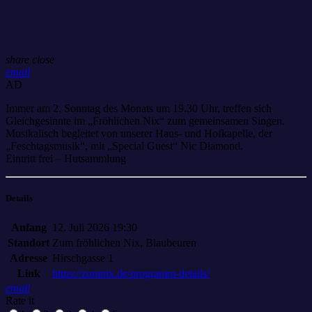
share
close
email
AD
Immer am 2. Sonntag des Monats um 19.30 Uhr, treffen sich
Gleichgesinnte im „Fröhlichen Nix“ zum gemeinsamen Singen.
Musikalisch begleitet von unserer Haus- und Hofkapelle, der
„Feschtagsmusik“, mit „Special Guest“ Nic Diamond.
Eintritt frei – Hutsammlung
Details
Anfang
12. Juli 2026 19:30
Standort
Zum fröhlichen Nix, Blaubeuren
Adresse
Hirschgasse 1
Link
https://zumnix.de/programm-details/
email
Rate it