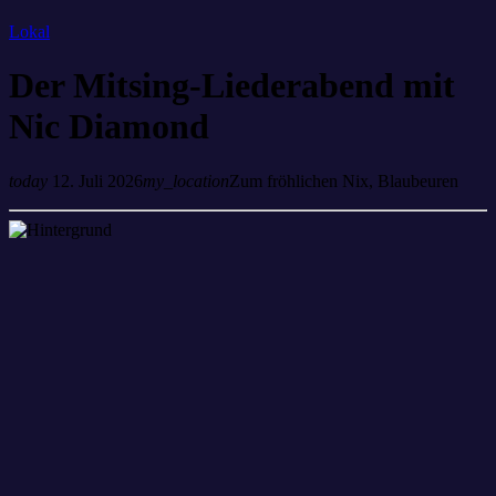
Lokal
Der Mitsing-Liederabend mit
Nic Diamond
today
12. Juli 2026
my_location
Zum fröhlichen Nix, Blaubeuren