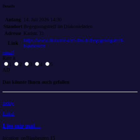
Details
Anfang
14. Juli 2026 14:30
Standort
Begegnungstreff im Diakonieladen
Adresse
Karlstr. 31
https://www.diakonie-ulm-dbs.de/begegnungstreff-
Link
blaubeuren
email
Rate it
1
2
3
4
5
AD
Das könnte Ihnen auch gefallen
today
Lokal
Lies mir mal…
location_on
Blaubeuren
15