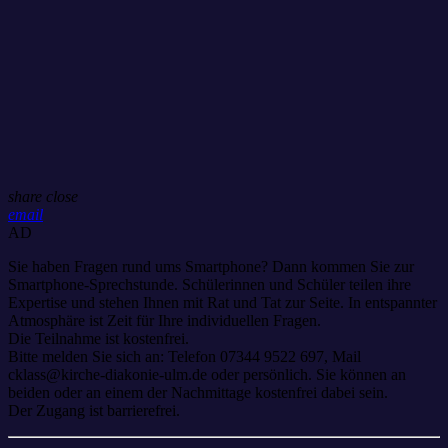
share
close
email
AD
Sie haben Fragen rund ums Smartphone? Dann kommen Sie zur
Smartphone-Sprechstunde. Schülerinnen und Schüler teilen ihre
Expertise und stehen Ihnen mit Rat und Tat zur Seite. In entspannter
Atmosphäre ist Zeit für Ihre individuellen Fragen.
Die Teilnahme ist kostenfrei.
Bitte melden Sie sich an: Telefon 07344 9522 697, Mail
cklass@kirche-diakonie-ulm.de oder persönlich. Sie können an
beiden oder an einem der Nachmittage kostenfrei dabei sein.
Der Zugang ist barrierefrei.