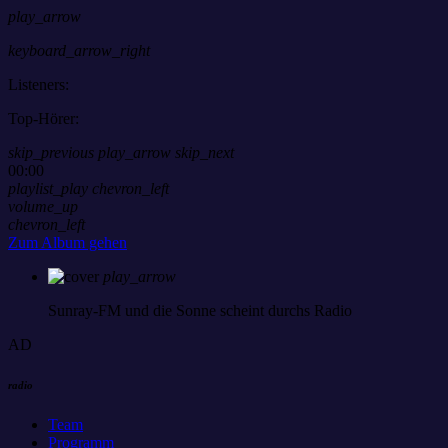
play_arrow
keyboard_arrow_right
Listeners:
Top-Hörer:
skip_previous
play_arrow
skip_next
00:00
playlist_play
chevron_left
volume_up
chevron_left
Zum Album gehen
play_arrow
Sunray-FM
und die Sonne scheint durchs Radio
AD
radio
Team
Programm