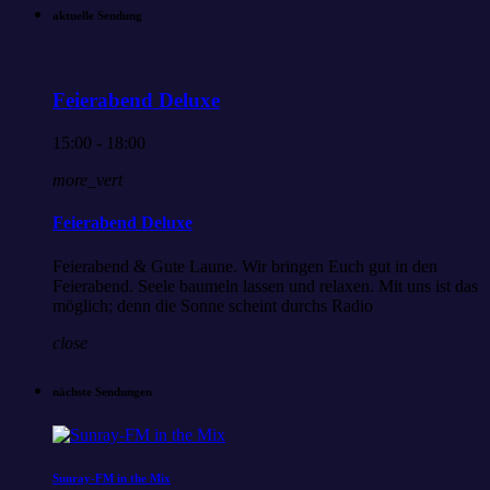
aktuelle Sendung
Feierabend Deluxe
15:00 - 18:00
more_vert
Feierabend Deluxe
Feierabend & Gute Laune. Wir bringen Euch gut in den
Feierabend. Seele baumeln lassen und relaxen. Mit uns ist das
möglich; denn die Sonne scheint durchs Radio
close
nächste Sendungen
Sunray-FM in the Mix