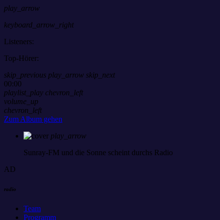
play_arrow
keyboard_arrow_right
Listeners:
Top-Hörer:
skip_previous
play_arrow
skip_next
00:00
playlist_play
chevron_left
volume_up
chevron_left
Zum Album gehen
play_arrow
Sunray-FM
und die Sonne scheint durchs Radio
AD
radio
Team
Programm