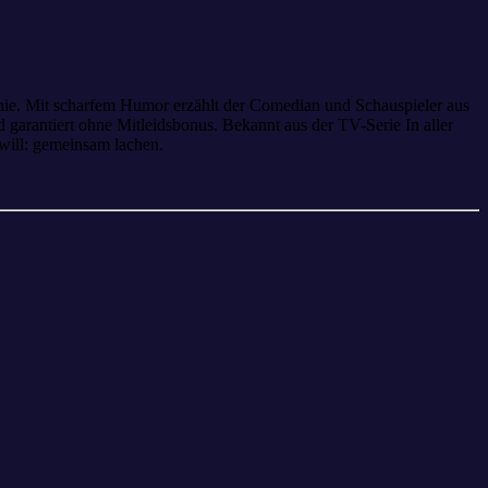
onie. Mit scharfem Humor erzählt der Comedian und Schauspieler aus
garantiert ohne Mitleidsbonus. Bekannt aus der TV-Serie In aller
 will: gemeinsam lachen.