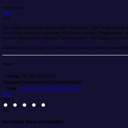
share
close
email
AD
Tan Caglar kommt mit seinem neuen Programm „Der Teufel trägt Rolls
dem Alltag zwischen kulturellen Klischees, absurden Begegnungen und
Freundschaft und dem Berliner Tatort begeistert Tan Caglar mit point
Bildhinweis: Tan Caglar, © Stefanie Schumacher, Quelle: Sommerb
Details
Anfang
19. Juli 2026 19:00
Standort
Sommerbühne Klosterkirchensaal
Link
https://www.sommerbuehne.com/
email
Rate it
1
2
3
4
5
AD
Das könnte Ihnen auch gefallen