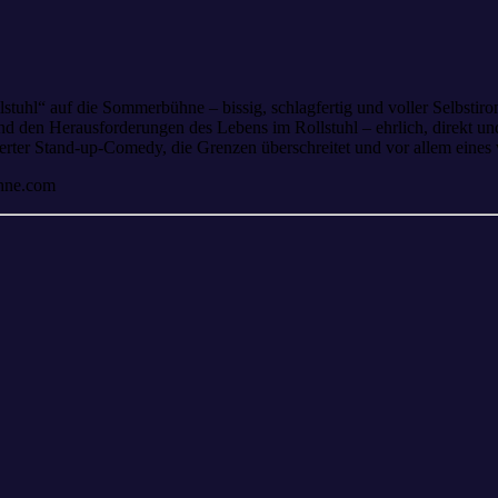
tuhl“ auf die Sommerbühne – bissig, schlagfertig und voller Selbstir
 den Herausforderungen des Lebens im Rollstuhl – ehrlich, direkt und 
ierter Stand-up-Comedy, die Grenzen überschreitet und vor allem eines
ühne.com