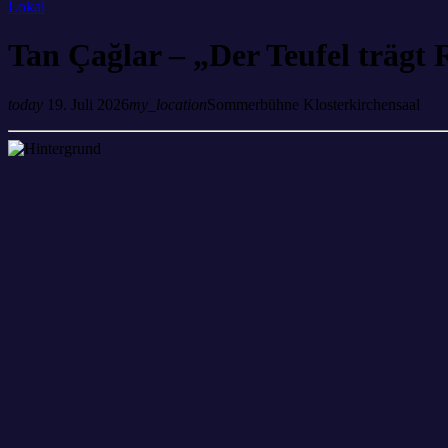
Lokal
Tan Çağlar – „Der Teufel trägt 
today
19. Juli 2026
my_location
Sommerbühne Klosterkirchensaal