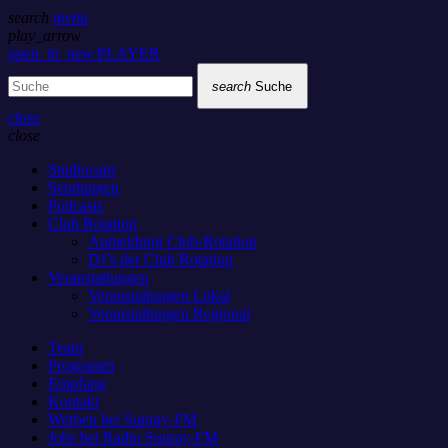
search
menu
play_arrow
open_in_new
PLAYER
search
Suche
close
close
Studiocam
Sendungen
Podcasts
Club Rotation
Anmeldung Club-Rotation
DJ’s der Club Rotation
Veranstaltungen
Veranstaltungen Lokal
Veranstaltungen Regional
Team
Programm
Empfang
Kontakt
Werben bei Sunray-FM
Jobs bei Radio Sunray-FM