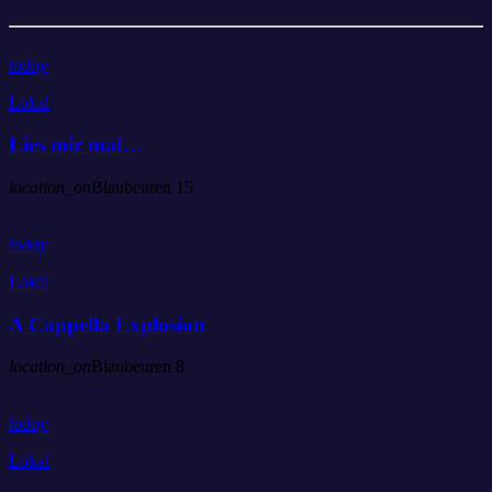
today
Lokal
Lies mir mal…
location_on
Blaubeuren
15
today
Lokal
A Cappella Explosion
location_on
Blaubeuren
8
today
Lokal