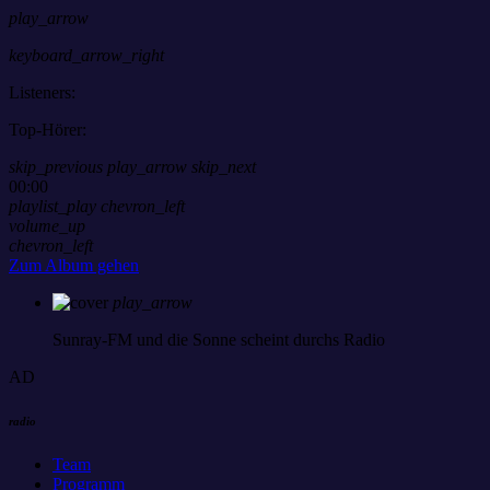
play_arrow
keyboard_arrow_right
Listeners:
Top-Hörer:
skip_previous
play_arrow
skip_next
00:00
playlist_play
chevron_left
volume_up
chevron_left
Zum Album gehen
play_arrow
Sunray-FM
und die Sonne scheint durchs Radio
AD
radio
Team
Programm