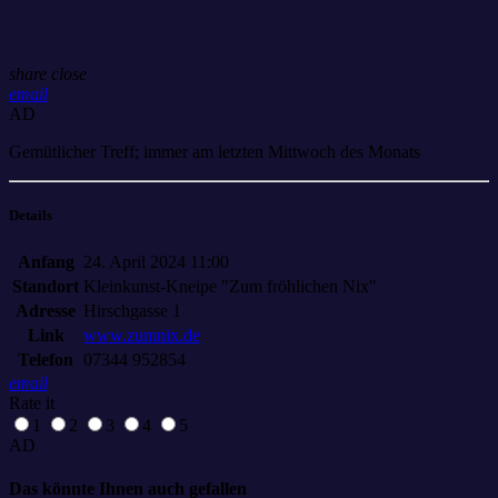
share
close
email
AD
Gemütlicher Treff; immer am letzten Mittwoch des Monats
Details
Anfang
24. April 2024 11:00
Standort
Kleinkunst-Kneipe "Zum fröhlichen Nix"
Adresse
Hirschgasse 1
Link
www.zumnix.de
Telefon
07344 952854
email
Rate it
1
2
3
4
5
AD
Das könnte Ihnen auch gefallen