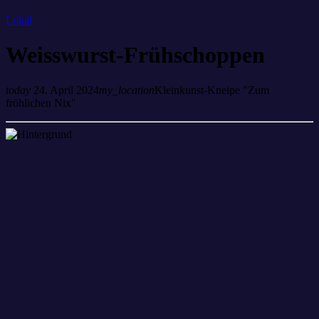
Lokal
Weisswurst-Frühschoppen
today
24. April 2024
my_location
Kleinkunst-Kneipe "Zum
fröhlichen Nix"