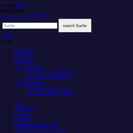
search
menu
play_arrow
open_in_new
PLAYER
search
Suche
close
close
Studiocam
Sendungen
Podcasts
Club Rotation
Anmeldung Club-Rotation
DJ’s der Club Rotation
Veranstaltungen
Veranstaltungen Lokal
Veranstaltungen Regional
Team
Programm
Empfang
Kontakt
Werben bei Sunray-FM
Jobs bei Radio Sunray-FM