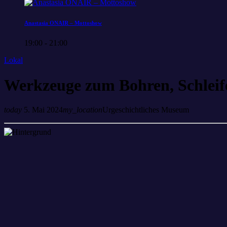
Anastasia ONAIR – Mottoshow
19:00 - 21:00
Lokal
Werkzeuge zum Bohren, Schleif
today
5. Mai 2024
my_location
Urgeschichtliches Museum