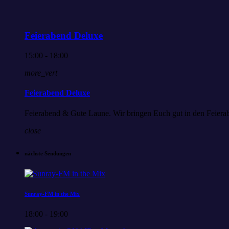
Feierabend Deluxe
15:00 - 18:00
more_vert
Feierabend Deluxe
Feierabend & Gute Laune. Wir bringen Euch gut in den Feierabe
close
nächste Sendungen
Sunray-FM in the Mix
18:00 - 19:00