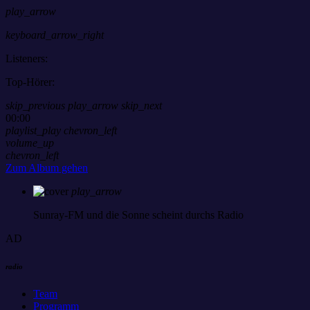
play_arrow
keyboard_arrow_right
Listeners:
Top-Hörer:
skip_previous
play_arrow
skip_next
00:00
playlist_play
chevron_left
volume_up
chevron_left
Zum Album gehen
play_arrow
Sunray-FM
und die Sonne scheint durchs Radio
AD
radio
Team
Programm