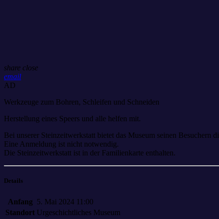
share
close
email
AD
Werkzeuge zum Bohren, Schleifen und Schneiden
Herstellung eines Speers und alle helfen mit.
Bei unserer Steinzeitwerkstatt bietet das Museum seinen Besuchern di
Eine Anmeldung ist nicht notwendig.
Die Steinzeitwerkstatt ist in der Familienkarte enthalten.
Details
Anfang
5. Mai 2024 11:00
Standort
Urgeschichtliches Museum