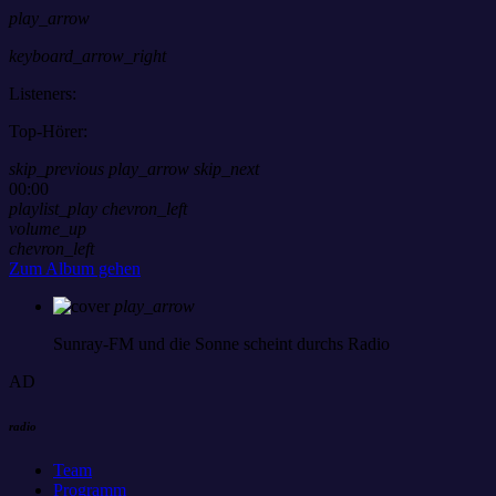
play_arrow
keyboard_arrow_right
Listeners:
Top-Hörer:
skip_previous
play_arrow
skip_next
00:00
playlist_play
chevron_left
volume_up
chevron_left
Zum Album gehen
play_arrow
Sunray-FM
und die Sonne scheint durchs Radio
AD
radio
Team
Programm