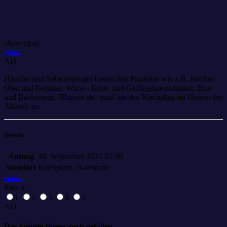
share
close
email
AD
Händler und Selbsterzeuger bieten ihre Produkte wie z.B. frisches
Obst und Gemüse, Wurst-, Käse- und Geflügelspezialitäten, Brot-
und Backwaren, Blumen etc. rund um den Kirchplatz im Herzen der
Altstadt an.
Details
Anfang
18. September 2024 07:30
Standort
Kirchplatz / Karlstraße
email
Rate it
1
2
3
4
5
AD
Das könnte Ihnen auch gefallen