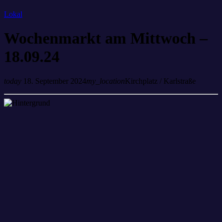
Lokal
Wochenmarkt am Mittwoch –
18.09.24
today
18. September 2024
my_location
Kirchplatz / Karlstraße