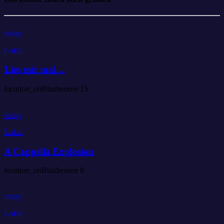
today
Lokal
Lies mir mal…
location_on
Blaubeuren
15
today
Lokal
A Cappella Explosion
location_on
Blaubeuren
8
today
Lokal