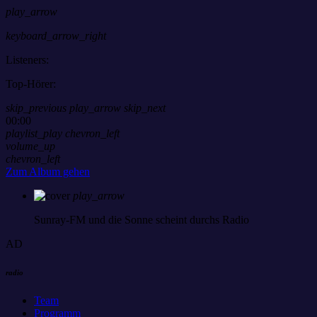
play_arrow
keyboard_arrow_right
Listeners:
Top-Hörer:
skip_previous
play_arrow
skip_next
00:00
playlist_play
chevron_left
volume_up
chevron_left
Zum Album gehen
play_arrow
Sunray-FM
und die Sonne scheint durchs Radio
AD
radio
Team
Programm