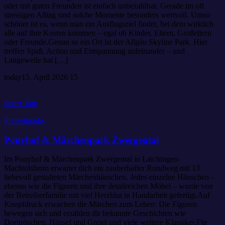
oder mit guten Freunden ist einfach unbezahlbar. Gerade im oft
stressigen Alltag sind solche Momente besonders wertvoll. Umso
schöner ist es, wenn man ein Ausflugsziel findet, bei dem wirklich
alle auf ihre Kosten kommen – egal ob Kinder, Eltern, Großeltern
oder Freunde.Genau so ein Ort ist der Allgäu Skyline Park. Hier
treffen Spaß, Action und Entspannung aufeinander – und
Langeweile hat […]
today
15. April 2026
15
insert_link
Freizeitparks
Ponyhof & Märchenpark Zwergental
Im Ponyhof & Märchenpark Zwergental in Laichingen-
Machtolsheim erwartet dich ein zauberhafter Rundweg mit 13
liebevoll gestalteten Märchenhäuschen. Jedes einzelne Häuschen –
ebenso wie die Figuren und ihre detailreichen Möbel – wurde von
der Betreiberfamilie mit viel Herzblut in Handarbeit gefertigt.Auf
Knopfdruck erwachen die Märchen zum Leben: Die Figuren
bewegen sich und erzählen dir bekannte Geschichten wie
Dornröschen, Hänsel und Gretel und viele weitere Klassiker.Für