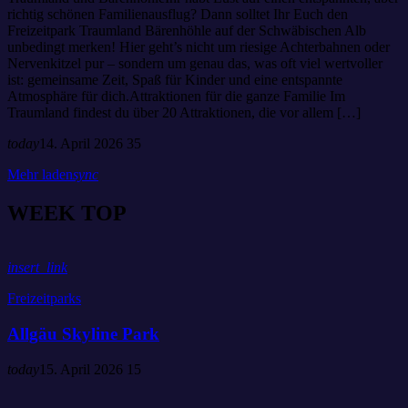
richtig schönen Familienausflug? Dann solltet Ihr Euch den
Freizeitpark Traumland Bärenhöhle auf der Schwäbischen Alb
unbedingt merken! Hier geht’s nicht um riesige Achterbahnen oder
Nervenkitzel pur – sondern um genau das, was oft viel wertvoller
ist: gemeinsame Zeit, Spaß für Kinder und eine entspannte
Atmosphäre für dich.Attraktionen für die ganze Familie Im
Traumland findest du über 20 Attraktionen, die vor allem […]
today
14. April 2026
35
Mehr laden
sync
W
E
E
K
T
O
P
insert_link
Freizeitparks
Allgäu Skyline Park
today
15. April 2026
15