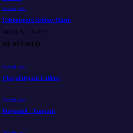
Freizeitparks
Erlebnispark Schloss Thurn
today
21. April 2026
13
F
E
A
T
U
R
E
D
Freizeitparks
Churpfalzpark Loifling
Freizeitparks
Playmobil – Funpark
Freizeitparks