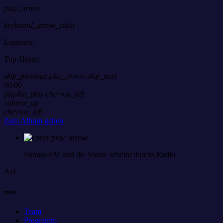
play_arrow
keyboard_arrow_right
Listeners:
Top-Hörer:
skip_previous
play_arrow
skip_next
00:00
playlist_play
chevron_left
volume_up
chevron_left
Zum Album gehen
play_arrow
Sunray-FM
und die Sonne scheint durchs Radio
AD
radio
Team
Programm