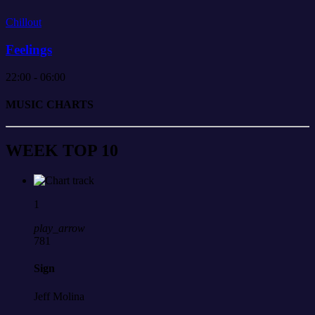
Chillout
Feelings
22:00 - 06:00
MUSIC CHARTS
W
E
E
K
T
O
P
1
0
1
play_arrow
781
Sign
Jeff Molina