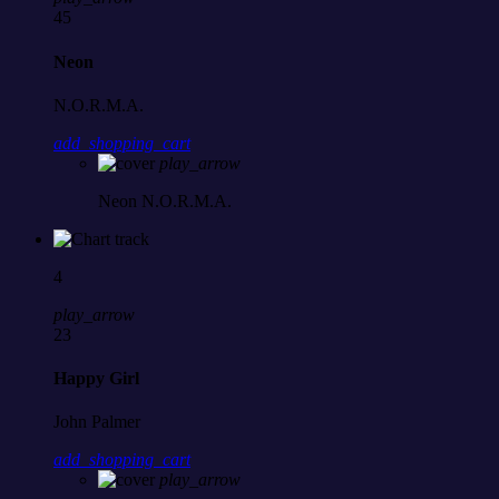
45
Neon
N.O.R.M.A.
add_shopping_cart
play_arrow
Neon
N.O.R.M.A.
4
play_arrow
23
Happy Girl
John Palmer
add_shopping_cart
play_arrow