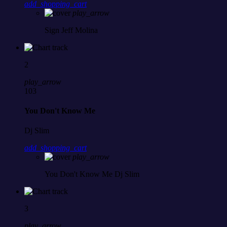
add_shopping_cart
play_arrow
Sign
Jeff Molina
2
play_arrow
103
You Don't Know Me
Dj Slim
add_shopping_cart
play_arrow
You Don't Know Me
Dj Slim
3
play_arrow