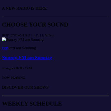
A NEW RADIO IS HERE
CHOOSE YOUR SOUND​
play_arrow
START LISTENING
Pop
Jetzt auf Sendung
Sunray-FM am Sonntag
access_time
06:00 - 15:00
NOW PLAYING
DISCOVER OUR SHOWS
W
E
E
K
L
Y
S
C
H
E
D
U
L
E