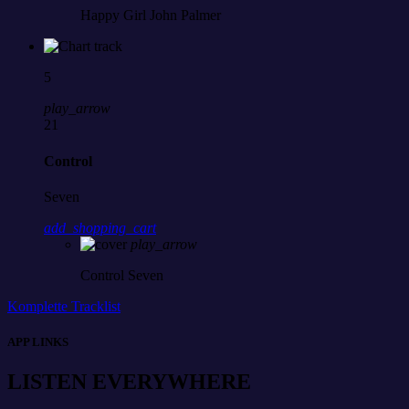
Happy Girl
John Palmer
5
play_arrow
21
Control
Seven
add_shopping_cart
play_arrow
Control
Seven
Komplette Tracklist
APP LINKS
LISTEN EVERYWHERE