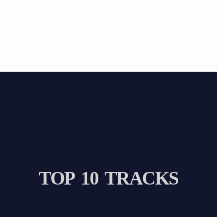
BLOG
T
O
P
1
0
T
R
A
C
K
S