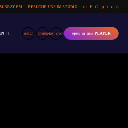
 SUNRAY-FM
BESUCHE UNS IM STUDIO
EN
search
menu
play_arrow
open_in_new
PLAYER