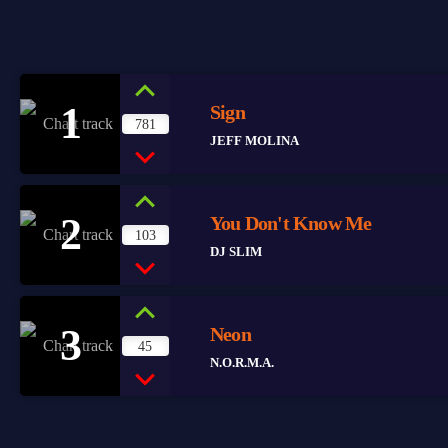
1
Sign
781
JEFF MOLINA
2
You Don't Know Me
103
DJ SLIM
3
Neon
45
N.O.R.M.A.